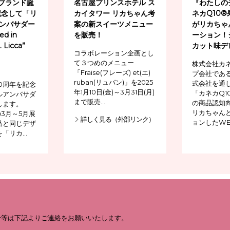
」ブランド誕
名古屋プリンスホテル ス
『わたしの
記念して「リ
カイタワー リカちゃん考
ネカQ10
ンバサダー
案の新スイーツメニュー
がリカちゃ
d in
を販売！
ーション！
. Licca”
カット味デ
コラボレーション企画とし
て３つめのメニュー
株式会社カ
「Fraise(フレーズ) et(エ)
プ会社であ
、
ruban(リュバン)」を2025
式会社を通
20周年を記念
年1月10日(金)～3月31日(月)
「カネカQ1
ルアンバサダ
まで販売…
の商品認知
します。
リカちゃん
の3月～5月展
詳しく見る（外部リンク）
ョンしたWE
品と同じデザ
を「リカ…
せ等は下記よりご連絡をお願いいたします。