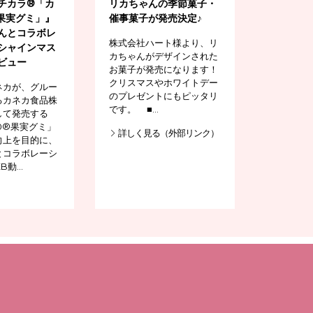
チカラ®「カ
リカちゃんの季節菓子・
®果実グミ」』
催事菓子が発売決定♪
んとコラボレ
株式会社ハート様より、リ
シャインマス
カちゃんがデザインされた
ビュー
お菓子が発売になります！
クリスマスやホワイトデー
ネカが、グルー
のプレゼントにもピッタリ
るカネカ食品株
です。 ■…
して発売する
0®果実グミ」
詳しく見る（外部リンク）
向上を目的に、
とコラボレーシ
B動…