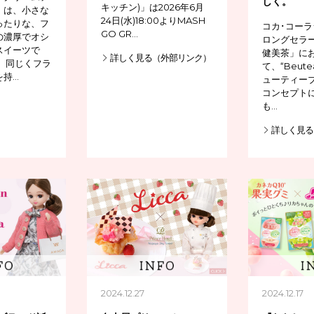
しく。
キッチン)」は2026年6月
」は、小さな
24日(水)18:00よりMASH
ったりな、フ
コカ･コー
GO GR…
の濃厚でオシ
ロングセラ
スイーツで
健美茶」に
詳しく見る（外部リンク）
、同じくフラ
て、“Beut
を持…
ューティーブ
コンセプト
も…
詳しく見る
2024.12.27
2024.12.17