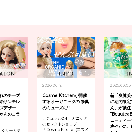
2026.06.12
2025.09.05
れのチーズ
Cosme Kitchenが開催
新「爽健美
治サンモレ
するオーガニックの 祭典
に期間限定
ズデザー
のミューズに‼
ん」が就任
ゃんのコラ
“Beautea
ナチュラル&オーガニック
ューティー
のセレクトショップ
爽やかに、
「Cosme Kitchen(コスメ
レクリームチ