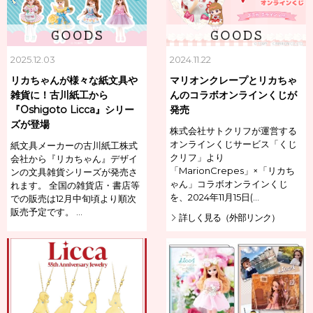
2025.12.03
2024.11.22
リカちゃんが様々な紙文具や
マリオンクレープとリカちゃ
雑貨に！古川紙工から
んのコラボオンラインくじが
『Oshigoto Licca』シリー
発売
ズが登場
株式会社サトクリフが運営する
オンラインくじサービス「くじ
紙文具メーカーの古川紙工株式
クリフ」より
会社から『リカちゃん』デザイ
「MarionCrepes」×「リカち
ンの文具雑貨シリーズが発売さ
ゃん」コラボオンラインくじ
れます。 全国の雑貨店・書店等
を、2024年11月15日(…
での販売は12月中旬頃より順次
販売予定です。 …
詳しく見る（外部リンク）