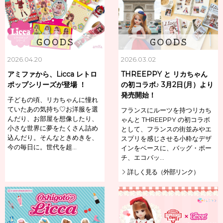
2026.04.20
2026.03.02
アミファから、Licca レトロ
THREEPPY と リカちゃん
ポップシリーズが登場 ！
の初コラボ♪ 3月2日(月）より
発売開始！
子どもの頃、リカちゃんに憧れ
ていたあの気持ち♡お洋服を選
フランスにルーツを持つリカち
んだり、お部屋を想像したり、
ゃんと THREEPPY の初コラボ
小さな世界に夢をたくさん詰め
として、フランスの街並みやエ
込んだり。そんなときめきを、
スプリを感じさせる小粋なデザ
今の毎日に。世代を超…
インをベースに、バッグ・ポー
チ、エコバッ…
詳しく見る（外部リンク）