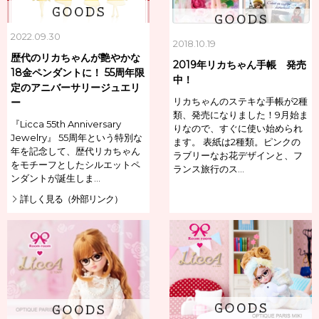
2022.09.30
2018.10.19
歴代のリカちゃんが艶やかな
2019年リカちゃん手帳 発売
18金ペンダントに！ 55周年限
中！
定のアニバーサリージュエリ
リカちゃんのステキな手帳が2種
ー
類、発売になりました！9月始ま
『Licca 55th Anniversary
りなので、すぐに使い始められ
Jewelry』 55周年という特別な
ます。 表紙は2種類。ピンクの
年を記念して、歴代リカちゃん
ラブリーなお花デザインと、フ
をモチーフとしたシルエットペ
ランス旅行のス…
ンダントが誕生しま…
詳しく見る（外部リンク）