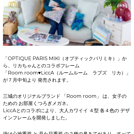
「OPTIQUE PARIS MIKI（オプティックパリミキ）」か
ら、リカちゃんとのコラボフレーム
「Room room♥LiccA（ルームルーム ラブズ リカ）」
が７月中旬より 発売されます。
三城のオリジナルブランド 「Room room」 は、女子の
ための お部屋くつろぎメガネ。
LiccAとのコラボにより、大人カワイイ ４型 各４色の デザ
インフレームを開発しました。
掛け心地重視 と 見た目重視 の２種の鼻あてがあり、すべて