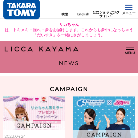
公式ショッピング
メニュー
検索
English
サイト
リカちゃん
は、トキメキ・憧れ・夢をお届けします。これからも夢中になっちゃう
「だいすき」を一緒にさがしましょう。
MENU
NEWS
CAMPAIGN
2023.04.24