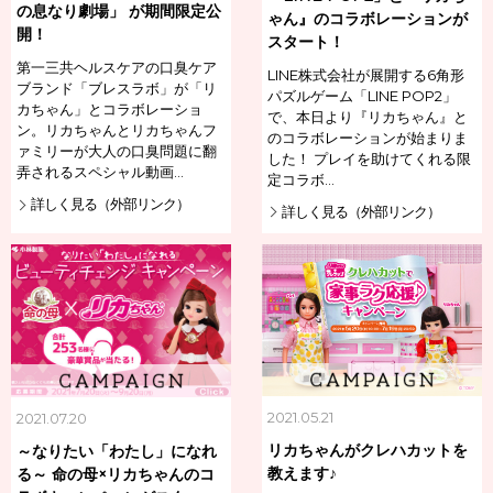
の息なり劇場」 が期間限定公
ゃん』のコラボレーションが
開！
スタート！
第一三共ヘルスケアの口臭ケア
LINE株式会社が展開する6角形
ブランド「ブレスラボ」が「リ
パズルゲーム「LINE POP2」
カちゃん」とコラボレーショ
で、本日より『リカちゃん』と
ン。リカちゃんとリカちゃんフ
のコラボレーションが始まりま
ァミリーが大人の口臭問題に翻
した！ プレイを助けてくれる限
弄されるスペシャル動画…
定コラボ…
詳しく見る（外部リンク）
詳しく見る（外部リンク）
2021.05.21
2021.07.20
リカちゃんがクレハカットを
～なりたい「わたし」になれ
教えます♪
る～ 命の母×リカちゃんのコ