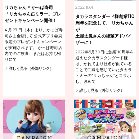
リカちゃん × かっぱ寿司
2022.11.01
「リカちゃん缶ミラー」プレ
タカラスタンダード様創業110
ゼントキャンペーン開催！
周年を記念して、 リカちゃん
が
4 月 27 日（木）より、かっぱ寿
司さま全店にて 公式アプリ会員
土屋太鳳さんの後輩アドバイ
限定のプレゼントキャンペーン
ザーに！
が実施されます。 かっぱ寿司店
2022年5月30日に創業110周年を
内でのご飲食、またはお持ち帰
迎えたタカラスタンダード様
りにて …
は、かねてより社名が似ている
詳しく見る（外部リンク）
ことでご縁を感じていたタカラ
トミーの“リカちゃん”とコラボ
し、改めて…
詳しく見る（外部リンク）