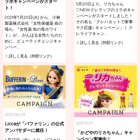
ラボキャンペーンがスター
5月20日より、リカちゃん
ト！
♡NEWクレラップのコラボキャ
ンペーンがスタートしました！
2021年7月20日(火) から、小林
その名も「クレハカットで家事
製薬株式会社『女性保健薬 命の
ラク応援♪ キャンペーン」！ ク
母A』『女性薬 命の母ホワイ
レライフキャン…
ト』が、 がんばる女性たちのた
めに、ビューティチェンジキャ
詳しく見る（外部リンク）
ンペー…
詳しく見る（外部リンク）
2021.04.23
2017.11.27
Liccaが「バファリン」の公式
アンバサダーに就任！
「かどやのリカちゃん」キャ
ンペーン実施中！
4月23日（金）より、バファリ