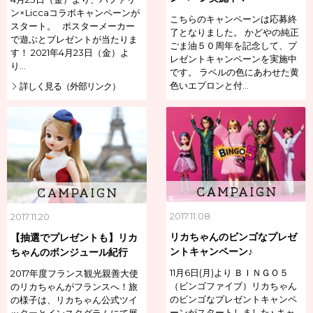
ン×Liccaコラボキャンペーンが
こちらのキャンペーンは応募終
スタート。 ポスターメーカー
了となりました。 かどやの純正
で遊ぶとプレゼントが当たりま
ごま油５０周年を記念して、プ
す！ 2021年4月23日（金）よ
レゼントキャンペーンを実施中
り…
です。 ラベルの色にあわせた黄
色いエプロンと付…
詳しく見る（外部リンク）
2017.11.08
2017.11.20
リカちゃんのビンゴなプレゼ
【抽選でプレゼントも】リカ
ントキャンペーン♪
ちゃんのボンジュール紀行
11月6日(月)より ＢＩＮＧＯ５
2017年度フランス観光親善大使
（ビンゴファイブ）リカちゃん
のリカちゃんがフランスへ！旅
のビンゴなプレゼントキャンペ
の様子は、リカちゃん公式ツイ
ーンがスタートしました♪ キャ
ッターとインスタグラムにて展