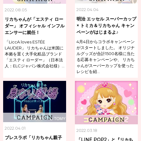
2022.04.04
2022.08.05
明治 エッセル スーパーカップ
リカちゃんが「エスティ ロー
× トミカ＆リカちゃん キャン
ダー」 オフィシャル インフル
ペーンがはじまるよ♪
エンサーに就任！
4月4日からコラボキャンペーン
「LiccA loves ESTÉE
がスタートしました。 オリジナ
LAUDER」 リカちゃんは米国に
ルグッズが合計1500名様に当た
本拠を置く大手化粧品ブランド
る応募キャンペーンや、 リカち
「エスティ ローダー」（日本法
ゃんがスーパーカップを使った
人：ELCジャパン株式会社様）…
レシピを紹…
2022.04.01
2022.03.18
ブレスラボ「リカちゃん親子
「LINE POP2」と『リカち