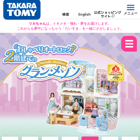
公式ショッピング
メニュー
検索
English
サイト
リカちゃん
は、トキメキ・憧れ・夢をお届けします。
これからも夢中になっちゃう「だいすき」を一緒にさがしましょう。
mv1
mv2
mv3
mv4
mv5
mv6