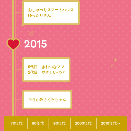
おしゃべりスマートハウス
ゆったりさん
2015
6代目 きれいなママ
2代目 やさしいパパ
キラかみさくらちゃん
年代
年代
年代
年代
年代〜
70
80
90
2000
2010
LiccA