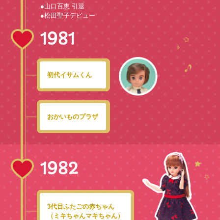
●山口百恵 引退
●松田聖子デビュー
1981
初代イサムくん
おかいものプラザ
1982
3代目ふたごの赤ちゃん
（ミキちゃんマキちゃん）