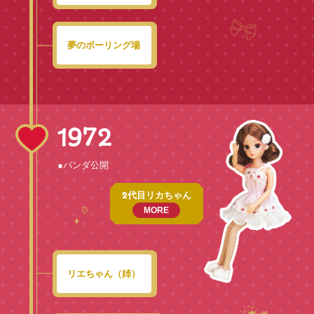
夢のボーリング場
1972
●パンダ公開
2代目リカちゃん
MORE
リエちゃん（姉）