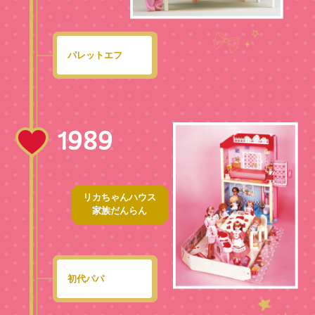
パレットエフ
1989
リカちゃんハウス
家族だんらん
初代パパ