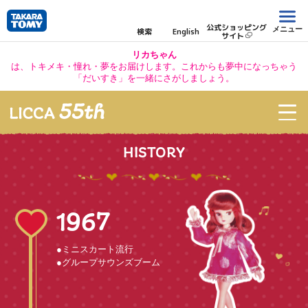
公式ショッピング
メニュー
検索
English
サイト
リカちゃん
は、トキメキ・憧れ・夢をお届けします。これからも夢中になっちゃう
「だいすき」を一緒にさがしましょう。
HISTORY
1967
●ミニスカート流行
●グループサウンズブーム