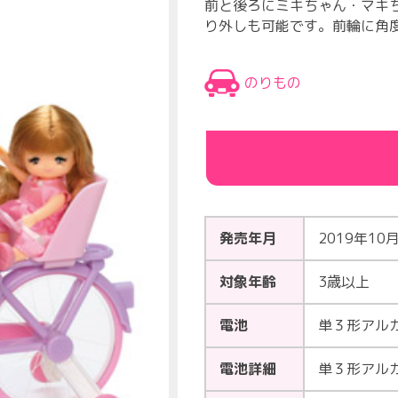
前と後ろにミキちゃん・マキ
り外しも可能です。前輪に角
のりもの
発売年月
2019年10
対象年齢
3歳以上
電池
単３形アル
電池詳細
単３形アル