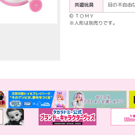
共遊玩具
目の不自由
© ＴＯＭＹ
※人形は別売りです。