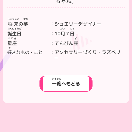
ちゃん。
しょうらい
ゆめ
将来
の
夢
ジュエリーデザイナー
たんじょうび
がつ
にち
誕生日
10
月
７
日
せいざ
ざ
星座
てんびん
座
す
アクセサリーづくり・ラズベリ
好
きなもの・こと
ー
いちらん
一覧
へもどる