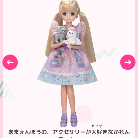
←
→
だいす
あまえんぼうの、アクセサリーが
大好
きなかれん