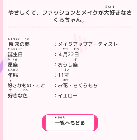
だいす
やさしくて、ファッションとメイクが
大好
きなさ
くらちゃん。
しょうらい
ゆめ
将来
の
夢
メイクアップアーティスト
たんじょうび
がつ
にち
誕生日
４
月
22
日
せいざ
ざ
星座
おうし
座
ねんれい
さい
年齢
11
才
はな
す
お
花
・さくらもち
好
きなもの・こと
す
いろ
好
きな
色
イエロー
いちらん
一覧
へもどる